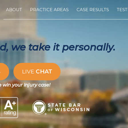
ABOUT
PRACTICE AREAS
CASE RESULTS
TEST
, we take it personally.
CHAT
S
LIVE
e win your injury case!