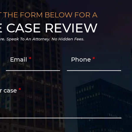
T THE FORM BELOW FOR A
E CASE REVIEW
re.
Speak To An Attorney.
No Hidden Fees.
Email
Phone
r case