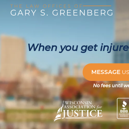
When you get injured
MESSAGE
U
No fees until w