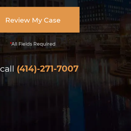
Review My Case
*
All Fields Required
call
(414)-271-7007