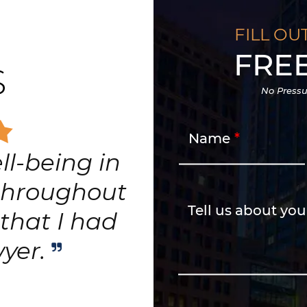
FILL OU
FRE
S
No Pressu
Name
ll-being in
 throughout
Tell us about you
that I had
wyer.